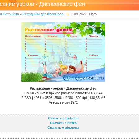
сание уроков - Диснеевские феи
ля Фотошопа
»
Исходники для Фотошопа
1-09-2021, 11:25
Расписание уроков - Диснеевские феи
Примечание: В архиве размера виньетки А3 и А4
2 PSD | 4961 x 3508| 3508 x 2480 | 300 dpi | 130,35 MB
Автор: sergey1971
Скачать с turbobit
Скачать с hitfile
Скачать с gigapeta