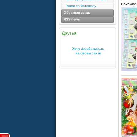
Похожие 
Книги по Фотошопу
Обратная связь
RSS news
Друзья
Хочу зарабатывать
на своём сайте