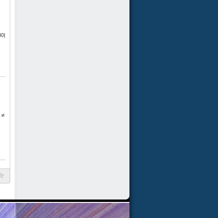
0|
 и