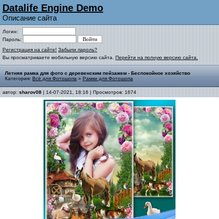
Datalife Engine Demo
Описание сайта
Логин:
Пароль:
Регистрация на сайте!
Забыли пароль?
Вы просматриваете мобильную версию сайта.
Перейти на полную версию сайта.
Летняя рамка для фото с деревенским пейзажем - Беспокойное хозяйство
Категория:
Всё для Фотошопа
»
Рамки для Фотошопа
автор:
sharov08
| 14-07-2021, 18:16 | Просмотров: 1674