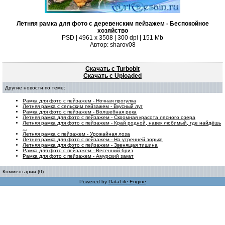
Летняя рамка для фото с деревенским пейзажем - Беспокойное
хозяйство
PSD | 4961 х 3508 | 300 dpi | 151 Mb
Автор: sharov08
Скачать с Turbobit
Скачать с Uploaded
Другие новости по теме:
Рамка для фото с пейзажем - Ночная прогулка
Летняя рамка с сельским пейзажем - Вкусный луг
Рамка для фото с пейзажем - Волшебная река
Летняя рамка для фото с пейзажем - Скромная красота лесного озера
Летняя рамка для фото с пейзажем - Край родной, навек любимый, где найдёшь
...
Летняя рамка с пейзажем - Урожайная лоза
Летняя рамка для фото с пейзажем - На утренней зорьке
Летняя рамка для фото с пейзажем - Звенящая тишина
Рамка для фото с пейзажем - Весенний бриз
Рамка для фото с пейзажем - Амурский закат
Комментарии (0)
Powered by
DataLife Engine