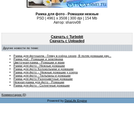
Рамка для фото - Ромашки нежные
PSD | 4961 х 3508 | 300 dpi | 154 Mb
Автор: sharov08
Скачать с Turbobit
Скачать с Uploaded
Другие новости по теме:
Рамка для фотошопа - Гляжу в озёра синие, В полях ромашки рву...
Рамка psd - Ромашки и земляника
Цветочная рамка - Ромашки и маки
Рамки для фото - Нежные ромашки
Рамка для фото Колокольчики и ромашки
Рамка для фото – Нежные ромашки у озера
Рамка для фото - Тюльпаны и ромашки
Рамка для фото Разноцветные ромашки
Нежная рамка для фото - Ромашки
Рамка для фото - Солнечные ромашки
Комментарии (0)
Powered by
DataLife Engine