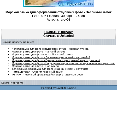
Морская рамка для оформления отпускных фото - Песочный замок
PSD | 4961 х 3508 | 300 dpi | 174 Mb
Автор: sharov08
Скачать с Turbobit
Скачать с Uploaded
Другие новости по теме:
Летняя рамка для фото в подводном стиле - Морская пучина
Морская рамка для фото - Райский остров
Морская рамка для фотошопа - Песчаный замок
Морская рамка для фото - Ласковым шумом зовёт нас прибой
Морская рамка для фото - Прекрасный и призрачный мир под волной
Морская рамка для фото - Подводный мир похож на сказку и ослепляет красотой
Морская рамка для фото - Под водой
Детская морская рамка для фото с Винни Пухом и Пятачком
Рамка детская - Строим песочный замок
ФУТАЖ - Песочный вращающийся шар с надписью Love
Комментарии (0)
Powered by
DataLife Engine