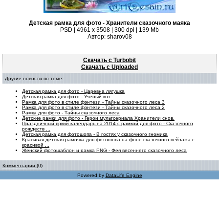
Детская рамка для фото - Хранители сказочного маяка
PSD | 4961 х 3508 | 300 dpi | 139 Mb
Автор: sharov08
Скачать с Turbobit
Скачать с Uploaded
Другие новости по теме:
Детская рамка для фото - Царевна лягушка
Детская рамка для фото - Учёный кот
Рамка для фото в стиле фэнтези - Тайны сказочного леса 3
Рамка для фото в стиле фэнтези - Тайны сказочного леса 2
Рамка для фото - Тайны сказочного леса
Детские рамки для фото - Герои мультсериала Хранители снов.
Праздничный яркий календарь на 2014 с рамкой для фото - Сказочного
рождеств ...
Детская рамка для фотошопа - В гостях у сказочного гномика
Красивая детская рамочка для фотошопа на фоне сказочного пейзажа с
красивой ...
Женский фотошаблон и рамка PNG - Фея весеннего сказочного леса
Комментарии (0)
Powered by
DataLife Engine