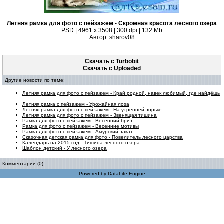
Летняя рамка для фото с пейзажем - Скромная красота лесного озера
PSD | 4961 х 3508 | 300 dpi | 132 Mb
Автор: sharov08
Скачать с Turbobit
Скачать с Uploaded
Другие новости по теме:
Летняя рамка для фото с пейзажем - Край родной, навек любимый, где найдёшь
...
Летняя рамка с пейзажем - Урожайная лоза
Летняя рамка для фото с пейзажем - На утренней зорьке
Летняя рамка для фото с пейзажем - Звенящая тишина
Рамка для фото с пейзажем - Весенний бриз
Рамка для фото с пейзажем - Весенние мотивы
Рамка для фото с пейзажем - Амурский закат
Сказочная детская рамка для фото - Повелитель лесного царства
Календарь на 2015 год - Тишина лесного озера
Шаблон детский - У лесного озера
Комментарии (0)
Powered by
DataLife Engine