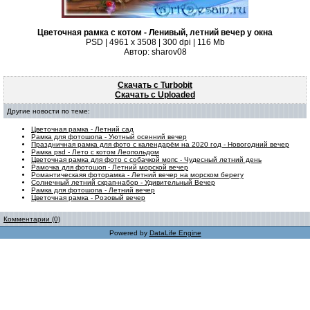
Цветочная рамка с котом - Ленивый, летний вечер у окна
PSD | 4961 х 3508 | 300 dpi | 116 Mb
Автор: sharov08
Скачать с Turbobit
Скачать с Uploaded
Другие новости по теме:
Цветочная рамка - Летний сад
Рамка для фотошопа - Уютный осенний вечер
Праздничная рамка для фото с календарём на 2020 год - Новогодний вечер
Рамка psd - Лето с котом Леопольдом
Цветочная рамка для фото с собачкой мопс - Чудесный летний день
Рамочка для фотошоп - Летний морской вечер
Романтическаяя фоторамка - Летний вечер на морском берегу
Солнечный летний скрап-набор - Удивительный Вечер
Рамка для фотошопа - Летний вечер
Цветочная рамка - Розовый вечер
Комментарии (0)
Powered by
DataLife Engine