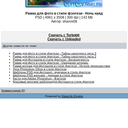
Рамка для фото в стиле фэнтези - Ночь наяд
PSD | 4961 х 3508 | 300 dpi | 143 Mb
Автор: sharov08
Скачать с Turbobit
Скачать с Uploaded
Другие новости по теме:
Рамка для фото в стиле фэнтези - Тайны сказочного леса 3
Рамка для фото в стиле фэнтези - Тайны сказочного леса 2
Рамка для Фотошопа в стиле фэнтези - Бесконечность
Рамка для фото в стиле фэнтези - Ожидание шторма.
Рамка коллаж для фотошопа в стиле фэнтези - Ночное происшествие
Урок Photoshop Обои в стиле фэнтези
Шаблоны PSD для фотошоп - мужчины в стиле фэнтези
Шаблоны PSD женские - девушки в стиле фэнтези
Кисти для Adobe Photoshop - Фэнтези
Красивые женские шаблоныдля фотошоп в стиле фэнтези
Комментарии (0)
Powered by
DataLife Engine