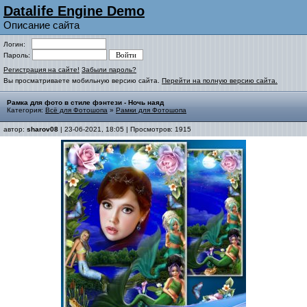
Datalife Engine Demo
Описание сайта
Логин:
Пароль:
Регистрация на сайте!
Забыли пароль?
Вы просматриваете мобильную версию сайта.
Перейти на полную версию сайта.
Рамка для фото в стиле фэнтези - Ночь наяд
Категория:
Всё для Фотошопа
»
Рамки для Фотошопа
автор:
sharov08
| 23-06-2021, 18:05 | Просмотров: 1915