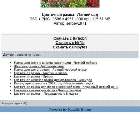
Цветочная рамка - Летний сад
PSD + PNG | 3508 x 4961 | 300 dpi | 115,51 MB
Автор: sergey1971
Скачать с turbobit
Скачать с hitfile
Скачать с unibytes
Другие новости по теме:
Рамка для фото с дикими животными - Летний пейзаж
Женская рамка - Цветочная пора
Рамка для фотографии - Летний морской отдых
Цветочная рамка - Анютины глазки
Цветочная рамка - Ирисы
Цветочная женская рамка для фотошопа - Орхидеи
Календарь - рамка на 2017 год - Наш летний отпуск
Цветочная рамка для фото с собачкой мопс - Чудесный летний день
Цветочная рамка для фото - Для милых дам
Цветочная рамка – Поздравляю с 8 марта
Комментарии (0)
Powered by
DataLife Engine