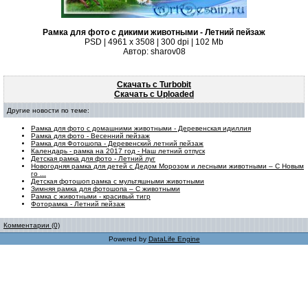
Рамка для фото с дикими животными - Летний пейзаж
PSD | 4961 х 3508 | 300 dpi | 102 Mb
Автор: sharov08
Скачать с Turbobit
Скачать с Uploaded
Другие новости по теме:
Рамка для фото с домашними животными - Деревенская идиллия
Рамка для фото - Весенний пейзаж
Рамка для Фотошопа - Деревенский летний пейзаж
Календарь - рамка на 2017 год - Наш летний отпуск
Детская рамка для фото - Летний луг
Новогодняя рамка для детей с Дедом Морозом и лесными животными – С Новым
го ...
Детская фотошоп рамка с мультяшными животными
Зимняя рамка для фотошопа – С животными
Рамка с животными - красивый тигр
Фоторамка - Летний пейзаж
Комментарии (0)
Powered by
DataLife Engine