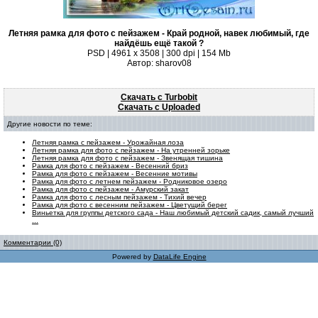
Летняя рамка для фото с пейзажем - Край родной, навек любимый, где
найдёшь ещё такой ?
PSD | 4961 х 3508 | 300 dpi | 154 Mb
Автор: sharov08
Скачать с Turbobit
Скачать с Uploaded
Другие новости по теме:
Летняя рамка с пейзажем - Урожайная лоза
Летняя рамка для фото с пейзажем - На утренней зорьке
Летняя рамка для фото с пейзажем - Звенящая тишина
Рамка для фото с пейзажем - Весенний бриз
Рамка для фото с пейзажем - Весенние мотивы
Рамка для фото с летнем пейзажем - Родниковое озеро
Рамка для фото с пейзажем - Амурский закат
Рамка для фото с лесным пейзажем - Тихий вечер
Рамка для фото с весенним пейзажем - Цветущий берег
Виньетка для группы детского сада - Наш любимый детский садик, самый лучший
...
Комментарии (0)
Powered by
DataLife Engine