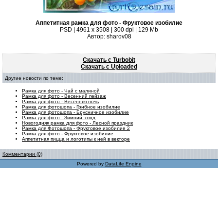
Аппетитная рамка для фото - Фруктовое изобилие
PSD | 4961 х 3508 | 300 dpi | 129 Mb
Автор: sharov08
Скачать с Turbobit
Скачать с Uploaded
Другие новости по теме:
Рамка для фото - Чай с малиной
Рамка для фото - Весенний пейзаж
Рамка для фото - Весенняя ночь
Рамка для фотошопа - Грибное изобилие
Рамка для фотошопа - Брусничное изобилие
Рамка для фото - Зимний этюд
Новогодняя рамка для фото - Лесной праздник
Рамка для Фотошопа - Фруктовое изобилие 2
Рамка для фото - Фруктовое изобилие
Аппетитная пицца и логотипы к ней в векторе
Комментарии (0)
Powered by
DataLife Engine