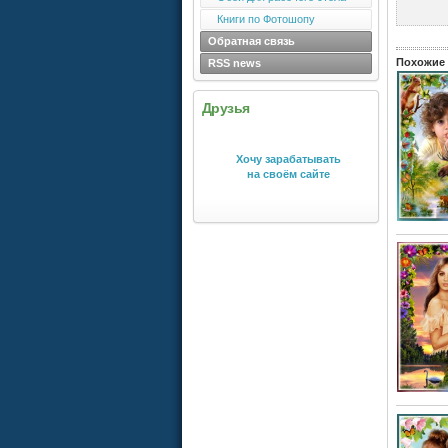
Книги по Фотошопу
Обратная связь
Похожие 
RSS news
Друзья
Хочу зарабатывать
на своём сайте