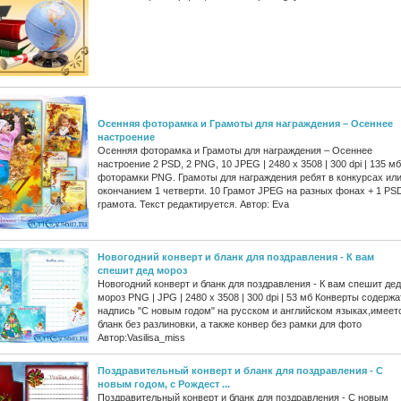
Осенняя фоторамка и Грамоты для награждения – Осеннее
настроение
Осенняя фоторамка и Грамоты для награждения – Осеннее
настроение 2 PSD, 2 PNG, 10 JPEG | 2480 x 3508 | 300 dpi | 135 мб
фоторамки PNG. Грамоты для награждения ребят в конкурсах или
окончанием 1 четверти. 10 Грамот JPEG на разных фонах + 1 PS
грамота. Текст редактируется. Автор: Eva
Новогодний конверт и бланк для поздравления - К вам
спешит дед мороз
Новогодний конверт и бланк для поздравления - К вам спешит дед
мороз PNG | JPG | 2480 х 3508 | 300 dpi | 53 мб Конверты содержа
надпись "С новым годом" на русском и английском языках,имеет
бланк без разлиновки, а также конвер без рамки для фото
Автор:Vasilisa_miss
Поздравительный конверт и бланк для поздравления - С
новым годом, с Рождест ...
Поздравительный конверт и бланк для поздравления - С новым