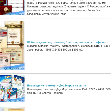
годом, с Рождеством PNG | JPG | 2480 х 3508 | 300 dpi | 52 мб
Конверты содержат надпись "С новым годом и С Рождеством" на
русском и английском языках, а также имеется бланк без
разлиновки Автор:Vasilisa_miss
Шаблон диплома, грамоты, благодарности и сертификата
Шаблон диплома, грамоты, благодарности и сертификата 4 PSD +
Jpeg превью | 3508 Х 2480 | 300 dpi | 102 мб.
Новогодние грамоты – Дед Мороз на связи
Новогодние грамоты – Дед Мороз на связи Psd | 1772 х 2480 | 300
dpi | 16,1 МВ Автор: Tramplin