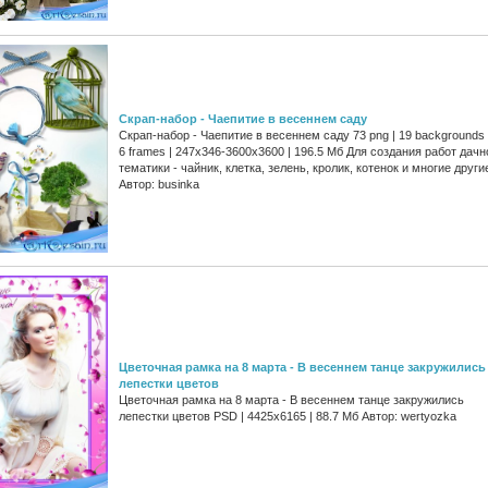
Скрап-набор - Чаепитие в весеннем саду
Скрап-набор - Чаепитие в весеннем саду 73 png | 19 backgrounds 
6 frames | 247x346-3600x3600 | 196.5 Мб Для создания работ дачн
тематики - чайник, клетка, зелень, кролик, котенок и многие други
Автор: businka
Цветочная рамка на 8 марта - В весеннем танце закружились
лепестки цветов
Цветочная рамка на 8 марта - В весеннем танце закружились
лепестки цветов PSD | 4425x6165 | 88.7 Мб Автор: wertyozka