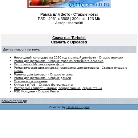
Рамка для фото - Старые ноты
PSD | 4961 х 3508 | 300 dpi | 123 Mb
Автор: sharov08
Скачать с Turbobit
Скачать с Uploaded
Другие новости по теме:
Новогодний календарь на 2020 год с рамкой для фото - Старые игрушки
Рамка для фотошопа - Старые фото из семейного альбома
Фоторамка - Милые старые фото
Романтическая винтажная женская рамка для фотошопа - Старые письма о
любви
Рамочка для фотошоп - Старые письма
Рамка для фотошопа - Старые деньги
Старые воспоминания
Клипарт в Psd – Старые фотоаппараты
Растровый клипарт - Старые, поцарапанные, серые стены
PSD Исходник - Старые Книги
Комментарии (0)
Powered by
DataLife Engine