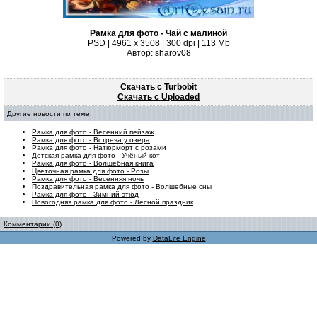
Рамка для фото - Чай с малиной
PSD | 4961 х 3508 | 300 dpi | 113 Mb
Автор: sharov08
Скачать с Turbobit
Скачать с Uploaded
Другие новости по теме:
Рамка для фото - Весенний пейзаж
Рамка для фото - Встреча у озера
Рамка для фото - Натюрморт с розами
Детская рамка для фото - Учёный кот
Рамка для фото - Волшебная книга
Цветочная рамка для фото - Розы
Рамка для фото - Весенняя ночь
Поздравительная рамка для фото - Волшебные сны
Рамка для фото - Зимний этюд
Новогодняя рамка для фото - Лесной праздник
Комментарии (0)
Powered by
DataLife Engine