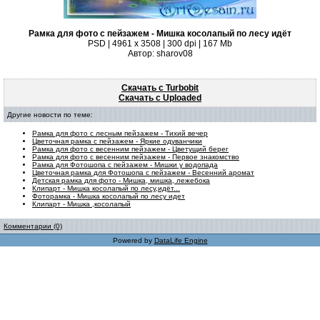
Рамка для фото с пейзажем - Мишка косолапый по лесу идёт
PSD | 4961 х 3508 | 300 dpi | 167 Mb
Автор: sharov08
Скачать с Turbobit
Скачать с Uploaded
Другие новости по теме:
Рамка для фото с лесным пейзажем - Тихий вечер
Цветочная рамка с пейзажем - Яркие одуванчики
Рамка для фото с весенним пейзажем - Цветущий берег
Рамка для фото с весенним пейзажем - Первое знакомство
Рамка для Фотошопа с пейзажем - Мишки у водопада
Цветочная рамка для Фотошопа с пейзажем - Весенний аромат
Детская рамка для фото - Мишка, мишка, лежебока
Клипарт - Мишка косолапый по лесу,идёт...
Фоторамка - Мишка косолапый по лесу идет
Клипарт - Мишка ,косолапый
Комментарии (0)
Powered by
DataLife Engine