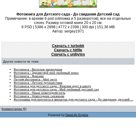
Фотокнига для Детского сада - До свидания Детский сад
Примечание: в архиве 6 psd (обложка и 5 разворотов), все на отдельных
слоях. Размер готовой книги 20 x 20 см.
6 PSD | 5386 x 2898 | 4772 x 2398 | 300 dpi | 151,36 MB
Автор: sergey1971
Скачать с turbobit
Скачать с hitfile
Скачать с unibytes
Другие новости по теме:
Фотокнига - Веселые карандаши
Фотокнига - Здравствуй мой любимый класс
Фотокнига - Фиксики
Летняя фотокнига - Моё лето
Фотокнига - Летнее путешествие
Фотокнига для детского сада - Фиксики идут в школу
Фотокнига для детского сада - Мой любимый детский сад
Фотокнига - Наша новогодняя ночь
Фотокнига - Новогодние снежинки
Фоторамка для портрета и виньетка для детского сада - До свидания, детский ...
Комментарии (0)
Powered by
DataLife Engine