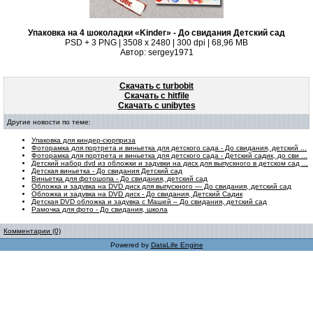
Упаковка на 4 шоколадки «Kinder» - До свидания Детский сад
PSD + 3 PNG | 3508 x 2480 | 300 dpi | 68,96 MB
Автор: sergey1971
Скачать с turbobit
Скачать с hitfile
Скачать с unibytes
Другие новости по теме:
Упаковка для киндер-сюрприза
Фоторамка для портрета и виньетка для детского сада - До свидания, детский ...
Фоторамка для портрета и виньетка для детского сада - Детский садик, до сви ...
Детский набор dvd из обложки и задувки на диск для выпускного в детском сад ...
Детская виньетка - До свидания Детский сад
Виньетка для фотошопа - До свидания, детский сад
Обложка и задувка на DVD диск для выпускного — До свидания, детский сад
Обложка и задувка на DVD диск - До свидания, Детский Садик
Детская DVD обложка и задувка с Машей – До свидания, детский сад
Рамочка для фото - До свидания, школа
Комментарии (0)
Powered by
DataLife Engine