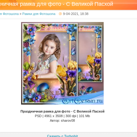
ничная рамка для фото - С Великой Пасхой
ля Фотошопа
»
Рамки для Фотошопа
9-04-2021, 18:38
Праздничная рамка для фото - С Великой Пасхой
PSD | 4961 х 3508 | 300 dpi | 101 Mb
Автор: sharov08
Скачать с Turbobit