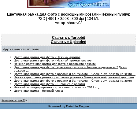
Цветочная рамка для фото с роскошными розами - Нежный пурпур
PSD | 4961 х 3508 | 300 dpi | 134 Mb
Автор: sharov08
Скачать с Turbobit
Скачать с Uploaded
Другие новости по теме:
Цветочная рамка для фото - Нежный аромат
Цветочная рамка для фото - Нежный аромат цветов
Нежная цветочная рамка для фото с розовыми розами
Цветочная рамка для фото с красными розами и белым подарком – С Днем
рожден ...
Цветочная рамка для фото с розами и бантиками – Словно луч заката на земл ...
Нежная цветочная рамка с розовыми розами - Миленький мой, нежный цветочек
Цветочная рамка для фото с розами и бантиками – Словно луч заката на земл ...
Цветочная рамка для фото – В вальсе с розами
Нежный календарь-рамка с красными розами на 2012 год
Цветочная рамка - Нежный плющ
Комментарии (0)
Powered by
DataLife Engine