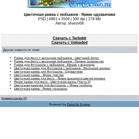
Цветочная рамка с пейзажем - Яркие одуванчики
PSD | 4961 х 3508 | 300 dpi | 178 Mb
Автор: sharov08
Скачать с Turbobit
Скачать с Uploaded
Другие новости по теме:
Рамка для фото с весенним пейзажем - Цветущий берег
Рамка для фото с весенним пейзажем - Первое знакомство
Рамка для Фотошопа с пейзажем - Мишки у водопада
Цветочная рамка для Фотошопа с пейзажем - Весенний аромат
Цветочная рамка для Фотошопа - Одуванчики
Цветочная рамка - Яркие чувства
Цветочная рамка для фото - Яркие вьющиеся цветки ипомеи
Яркие рамки для фото - Цветочная жизнь (Часть 3)
Цветочная рамочка для фотошопа – Яркие герберы
Цветочная рамка - Яркие тюльпаны
Комментарии (0)
Powered by
DataLife Engine