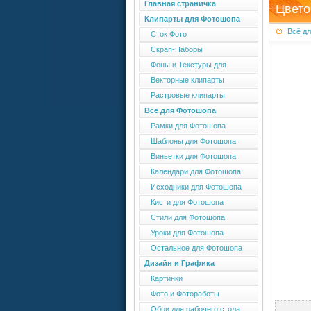
Главная страничка
Цвето
Клипарты для Фотошопа
Всё д
Сток Фото
Скрап-Наборы
Фоны и Текстуры для
Фотошопа
Векторные клипарты
Растровые клипарты
Всё для Фотошопа
Рамки для Фотошопа
Шаблоны для Фотошопа
Виньетки для Фотошопа
Календари для Фотошопа
Исходники для Фотошопа
Кисти для Фотошопа
Стили для Фотошопа
Уроки для Фотошопа
Остальное для Фотошопа
Дизайн и Графика
Картинки
Фото и Фотоработы
Обои для рабочего стола