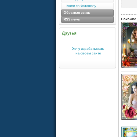
Книги по Фотошопу
Обратная связь
Похожие 
RSS news
Друзья
Хочу зарабатывать
на своём сайте