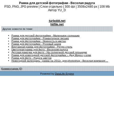
Рамка для детской фотографии - Веселая радуга
PSD, PNG, JPG preview | Слои отдельно | 300 dpi | 3508x2480 px | 108 Mb
Автор YU_D
turbobit.net
hitfile.net
Другие новости по теме:
Рамка для детской фотографии - Маленькое солнышко
Рамка для фотографии - Романтичное письмо
Рамка для фотографии - Нежность в цветах
Рамка для фотографии - Розовый шарм
Винтажная рамка для фотографии - Ретро стиль
Цветочная рамка для фото - Весенняя радуга
Детская рамочка для фото - На солнечной детской площадке
Рамка для новогодней детской фотографии – Дед Мороз у елки
Рамка для фото - Радуга цветов
Новогодний календарь - рамка на 2011г. для photoshop - Веселая компания ...
Комментарии (0)
Powered by
DataLife Engine