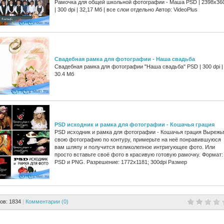
Рамочка для общей школьной фотографии - Маша PSD | 2398x36
| 300 dpi | 32,17 Мб | все слои отдельно Автор: VideoPlus
Свадебная рамка для фотографии - Наша свадьба
Свадебная рамка для фотографии "Наша свадьба" PSD | 300 dpi |
30.4 Мб
PSD исходник и рамка для фотографии - Кошачья грация
PSD исходник и рамка для фотографии - Кошачья грация Вырежь
свою фотографию по контуру, примерьте на неё понравившуюся
вам шляпу и получится великолепное интригующее фото. Или
просто вставьте своё фото в красивую готовую рамочку. Формат:
PSD и PNG. Разрешение: 1772х1181; 300dpi Размер
ов: 1834
|
Комментарии (0)